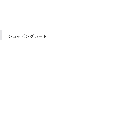
ショッピングカート
カテゴリーから探す
すべて
B000000031
クリア系ジェル
爪彩美フローターグ
ロストップ100ｇ